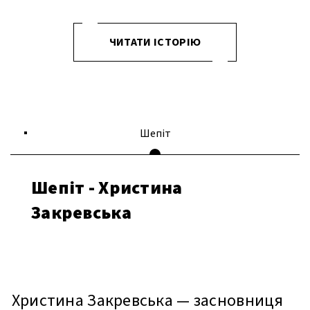
ЧИТАТИ ІСТОРІЮ
Шепіт
Шепіт - Христина
Закревська
Христина Закревська — засновниця