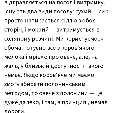
відправляється на посол і витримку.
Існують два види посолу: сухий — сир
просто натирається сіллю з обох
сторін, і мокрий — витримується в
соляному розчині. Ми користуємося
обома. Готуємо все з коров'ячого
молока і мріємо про овече, але, на
жаль, у близькій доступності такого
немає. Якщо коров'яче ми маємо
змогу збирати полонинським
методом, то овече з полонини — це
дуже далеко, і там, в принципі, немає
дороги.