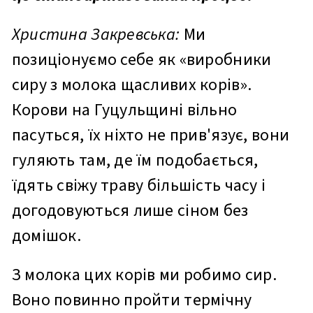
Христина Закревська:
Ми
позиціонуємо себе як «виробники
сиру з молока щасливих корів».
Корови на Гуцульщині вільно
пасуться, їх ніхто не прив'язує, вони
гуляють там, де їм подобається,
їдять свіжу траву більшість часу і
догодовуються лише сіном без
домішок.
З молока цих корів ми робимо сир.
Воно повинно пройти термічну