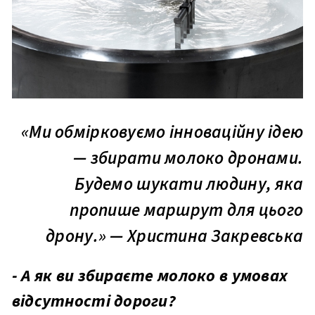
«Ми обмірковуємо інноваційну ідею
— збирати молоко дронами.
Будемо шукати людину, яка
пропише маршрут для цього
дрону.» — Христина Закревська
- А як ви збираєте молоко в умовах
відсутності дороги?