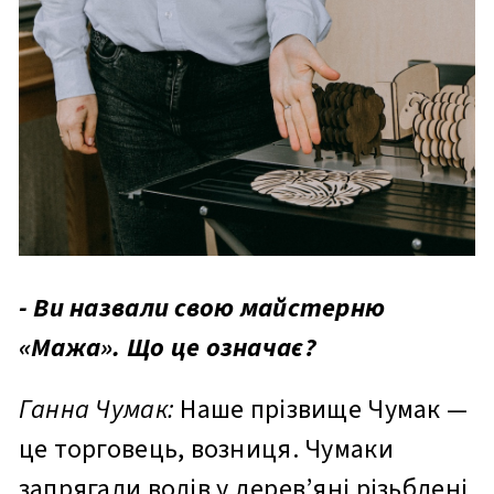
- Ви назвали свою майстерню
«Мажа». Що це означає?
Ганна Чумак:
Наше прізвище Чумак —
це торговець, возниця. Чумаки
запрягали волів у дерев’яні різьблені